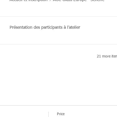
Accueil et inscription 📍AGC Glass Europe - Seneffe
Présentation des participants à l’atelier
21 more item
Price