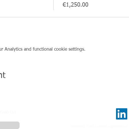
€1,250.00
 Analytics and functional cookie settings.
nt
 CaaS Ltd
XcelleratE CaaS Limited, registered i