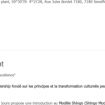
 plant, 50°30'39. 4°15'28, Rue Jules Bordet 7180, 7180 Seneff
nt
xcellence"
ship fondé sur les principes et la transformation culturelle pe
x jours propose une introduction au 
Modèle Shingo (Shingo Mo