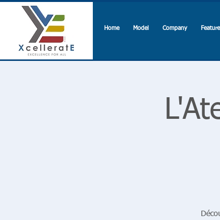
Home
Model
Company
Feature
L'At
Décou