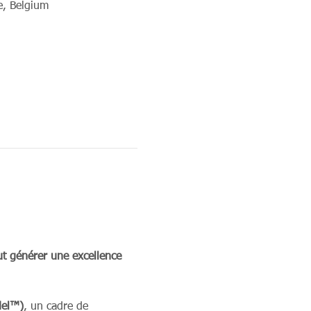
e, Belgium
ut générer une excellence 
del™)
, un cadre de 