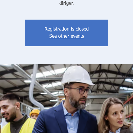
diriger.
Registration is closed
See other events