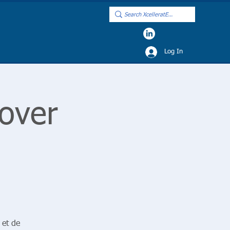
Log In
cover
 et de